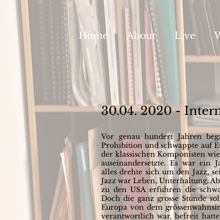
Home
About
Live
30.04. 2020 - Inter
Vor genau hundert Jahren be
Prohibition und schwappte auf Eu
der klassischen Komponisten wie
auseinandersetzte. Es war ein 
alles drehte sich um den Jazz, 
Jazz war Leben, Unterhaltung, A
zu den USA erfuhren die schwa
Doch die ganz grosse Stunde s
Europa von dem grössenwahnsinn
verantwortlich war, befreit hatte