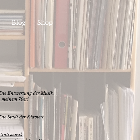
Blog
Shop
Die Entwertung der Musik.
 meinem 70er!
Die Stadt der Klaviere
Gratismusik