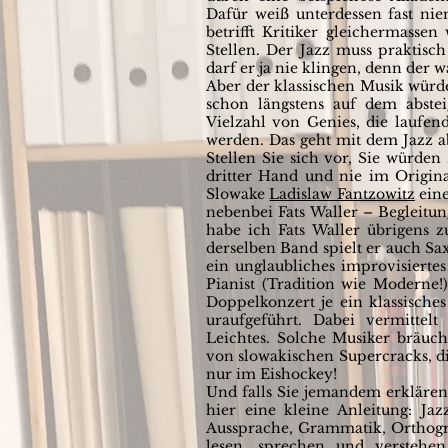
Dafür weiß unterdessen fast nie
betrifft Kritiker gleichermassen
Stellen. Der Jazz muss praktisch 
darf er ja nie klingen, denn der 
Aber der klassischen Musik würde 
schon längstens auf dem abste
Vielzahl von Genies, die laufe
werden. Das geht mit dem Jazz abe
Stellen Sie sich vor, Sie würde
dritter Hand und nie im Origina
Slowake
Ladislaw Fantzowitz
eine
nebenbei Fats Waller – Begleitun
habe ich Fats Waller übrigens z
derselben Band spielt er auch Sa
ein unglaubliches improvisierte
Pianist (Tradition wie Moderne
Doppelkonzert je ein klassische
uraufgeführt. Dabei vermittelt
Leichtes. Solche Musiker bräuch
von slowakischen Supercracks, d
nur im Eishockey!
Und falls Sie jemandem erklären 
hier eine kleine Anleitung: Jaz
Aussprache, Grammatik, Orthogra
lesen, sprechen und verstehe