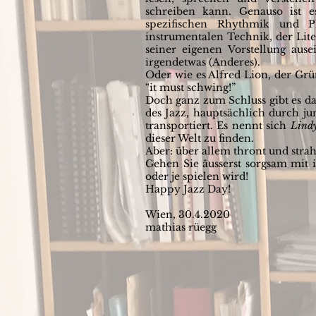
schreiben kann. Genauso ist 
spezifischen Rhythmik und P
instrumentalen Technik, der Lit
seiner eigenen Vorstellung ausei
irgendetwas (Anderes).
Oder wie es Alfred Lion, der Grü
“it must schwing!”
Doch ganz zum Schluss gibt es da
des Jazz, hauptsächlich durch jun
transportiert. Es nennt sich
Lind
dieser Welt zu finden.
Aber: über allem thront und strahl
Gehen Sie äusserst sorgsam mit i
oder je spielen wird!
Happy Jazz Day!
Wien, 30.4.2020
mathias rüegg