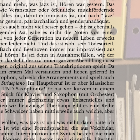
mand mehr, was Jazz ist, Hören war gestern. Das
 wie Veranstalter oder öffentliche musikfördernde
alles tun, damit er innovativ ist, nur nach “Jazz”
war gestern, patriarchalisch und genderunadäquat.
es auch nicht viel besser gehen – die ist ebenfalls
igenden Ast, gäbe es nicht die Noten von einer
nd, von jeder Generation zu neuem Leben erweckt
r leider nicht. Und das ist wohl sein Todesurteil.
n Bach und Beethoven immer nur improvisiert aus
l hören! Es sei denn in Ausnahmefällen, wie der
n darstellt, der u.a. einen ganzen Abend lang quasi
gen original aus seinen Transkriptionen spielt! Da
um ersten Mal verstanden und lieben gelernt! In
xophon, schreibt die Arrangements und spielt auch
s
Stridepiano.
Im Hauptberuf ist er aber klassischer
!) UND Saxophonist! Er hat vor kurzem in einem
s Stück für Klavier und Saxophon (mit Orchester)
 er immer gleichzeitig etwas Existentielles und
ten wir heutzutage! Überhaupt gibt es eine Reihe
ie Schweizer haben mittlerweile auch welche, aber
wollen, was Jazz ist und was nicht, dann hätte ich
z ist wie eine Fremdsprache, die aus Vokabular,
phie, Interpunktion und Syntax besteht, die man
n können muss, bevor man sinnvolle Literatur