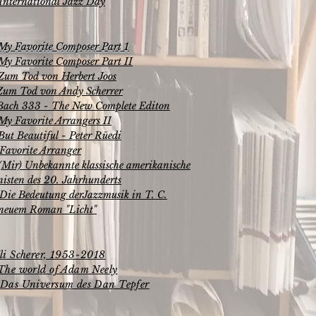
International Jazz Day
My Favorite Composer Part 1
My Favorite Composer Part II
Zum Tod von Herbert Joos
Zum Tod von Andy Scherrer
 Bach 333 - The New Complete Editon
My Favorite Arrangers II
But Beautiful - Peter Rüedi
 Favorite Arranger
(Mir) Unbekannte klassische amerikanische
sten des 20. Jahrhunderts
Die Bedeutung derJazzmusik in T. C.
 neuem Roman "Licht"
Uli Scherer, 1953-2018
 The world of Adam Neely
 Das Universum des Dan Tepfer