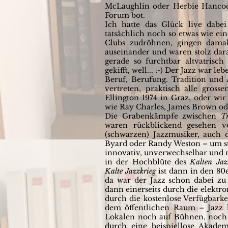
McLaughlin oder Herbie Hancock
Forum bot.
Ich hatte das Glück live dabei
tatsächlich noch so etwas wie ein
Clubs zudröhnen, gingen damal
auseinander und waren stolz dar
gerade so furchtbar
altvatrisc
gekifft, well... :-) Der Jazz war 
Beruf, Berufung. Tradition und 
vertreten, praktisch alle gros
Ellington 1974 in Graz, oder wir
wie Ray Charles, James Brown od
Die Grabenkämpfe zwischen
Tr
waren rückblickend gesehen vö
(schwarzen) Jazzmusiker, auch 
Byard oder Randy Weston – um ste
innovativ, unverwechselbar und 
in der Hochblüte des
Kalten Jaz
Kalte Jazzkrieg
ist dann in den 80
da war der Jazz schon dabei zu
dann einerseits durch die elektro
durch die kostenlose Verfügbark
dem öffentlichen Raum – Jazz 
Lokalen noch auf Bühnen, noch 
durch eine beispiellose Akademi