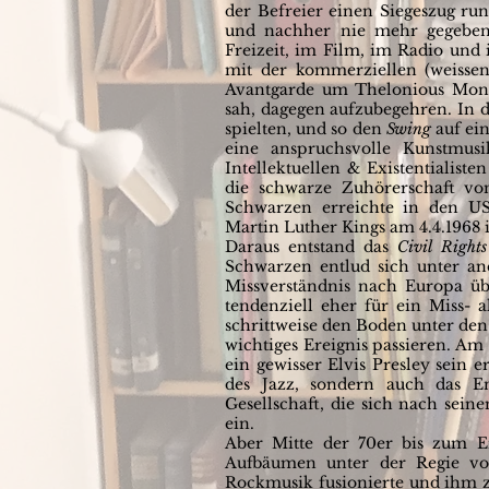
der Befreier einen Siegeszug run
und nachher nie mehr gegeben 
Freizeit, im Film, im Radio und
mit der kommerziellen (weissen
Avantgarde um Thelonious Monk,
sah, dagegen aufzubegehren. In de
spielten, und so den
Swing
auf ein
eine anspruchsvolle Kunstmus
Intellektuellen & Existentialist
die schwarze Zuhörerschaft vo
Schwarzen erreichte in den 
Martin Luther Kings am 4.4.1968 
Daraus entstand das
Civil Right
Schwarzen entlud sich unter 
Missverständnis nach Europa ü
tendenziell eher für ein Miss- 
schrittweise den Boden unter den
wichtiges Ereignis passieren. Am 
ein gewisser Elvis Presley sein e
des Jazz, sondern auch das E
Gesellschaft, die sich nach sei
ein.
Aber Mitte der 70er bis zum E
Aufbäumen unter der Regie von
Rockmusik fusionierte und ihm 