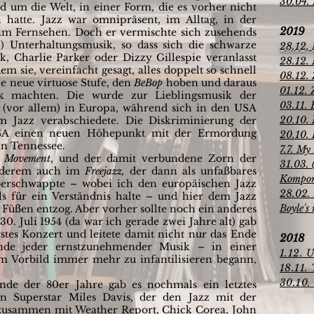
30.04. 
d um die Welt, in einer Form, die es vorher nicht
hatte. Jazz war omnipräsent, im Alltag, in der
2019
 im Fernsehen. Doch er vermischte sich zusehends
) Unterhaltungsmusik, so dass sich die schwarze
28.12. 
 Charlie Parker oder Dizzy Gillespie veranlasst
28.12. 
m sie, vereinfacht gesagt, alles doppelt so schnell
08.12. 
e neue virtuose Stufe, den
BeBop
hoben und daraus
01.12. 
ik machten. Die wurde zur Lieblingsmusik der
03.11.
en (vor allem) in Europa, während sich in den USA
20.10. 
m Jazz verabschiedete. Die Diskriminierung der
USA einen neuen Höhepunkt mit der Ermordung
20.10. 
in Tennessee.
7.7. My
s Movement
, und der damit verbundene Zorn der
31.03. 
anderem auch im
Freejazz,
der dann als unfaßbares
Komponi
berschwappte – wobei ich den europäischen Jazz
28.02. 
als für ein Verständnis halte – und hier dem Jazz
Boyle's
 Füßen entzog. Aber vorher sollte noch ein anderes
30. Juli 1954 (da war ich gerade zwei Jahre alt) gab
rstes Konzert und leitete damit nicht nur das Ende
2018
nde jeder ernstzunehmender Musik – in einer
1.12. 
nem Vorbild immer mehr zu infantilisieren begann,
18.11.
30.10.
nde der 80er Jahre gab es nochmals ein letztes
 Superstar Miles Davis, der den Jazz mit der
zusammen mit Weather Report, Chick Corea, John