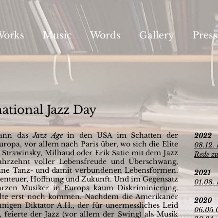
Works
Music
Words
Gallery
Press
national Jazz Day
gann das
Jazz Age
in den USA im Schatten der
2022
ropa, vor allem nach Paris über, wo sich die Elite
08.12. 
 Strawinsky, Milhaud oder Erik Satie mit dem Jazz
Rede zu
Jahrzehnt voller Lebensfreude und Überschwang,
seine Tanz- und damit verbundenen Lebensformen.
2021
benteuer, Hoffnung und Zukunft. Und im Gegensatz
01.08. 
rzen Musiker in Europa kaum Diskriminierung.
ollte erst noch kommen. Nachdem die Amerikaner
2020
igen Diktator A.H., der für unermessliches Leid
06.05 
, feierte der Jazz (vor allem der Swing) als Musik