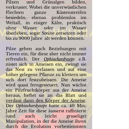
Pilzen und Grünalgen bilden,
verkrustet. Wobei die unverwüstlichen
Flechten ganze Küstenstreifen
besiedeln, ebenso problemlos im
Weltall, in eisiger Kälte, praktisch
ohne Wasser oder im Wasser
überleben, sogar Steine zersetzen oder
bis zu 9000 Jahre alt werden können.
Pilze gehen auch Beziehungen mit
Tieren ein, für diese aber nicht immer
erfreulich. Der
Ophiochordyzep
s
z.B.
nistet sich in Ameisen ein, zwingt sie
das Nest zu verlassen und auf eine
höher gelegene Pflanze zu klettern um
sich dort festzubeissen. Die Ameise
wird quasi ferngesteuert. Nun wächst
ein Pilzfruchtkörper aus der Ameise
heraus, heftet sie an das Blatt und
verdaut dann den Körper der Ameise
.
Der
Ophiochordyzeps
hatte ca. 40 Mio.
Jahre Zeit für diese äusserst raffinierte
(und auch leicht gruselige)
Manipulation, in der die Ameise ihren
durch die Evolution vorbestimmten