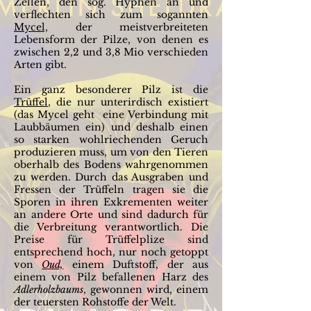
Zellen, den sog. Hyphen an und
verflechten sich zum sogannten
Mycel,
der meistverbreiteten
Lebensform der Pilze, von denen es
zwischen 2,2 und 3,8 Mio verschieden
Arten gibt.
Ein ganz besonderer Pilz ist die
Trüffel
, die nur unterirdisch existiert
(das Mycel geht eine Verbindung mit
Laubbäumen ein) und deshalb einen
so starken wohlriechenden Geruch
produzieren muss, um von den Tieren
oberhalb des Bodens wahrgenommen
zu werden. Durch das Ausgraben und
Fressen der Trüffeln tragen sie die
Sporen in ihren Exkrementen weiter
an andere Orte und sind dadurch für
die Verbreitung verantwortlich. Die
Preise für Trüffelplize sind
entsprechend hoch, nur noch getoppt
von
Oud,
einem Duftstoff, der aus
einem von Pilz befallenen Harz des
Adlerholzbaums
, gewonnen wird, einem
der teuersten Rohstoffe der Welt.