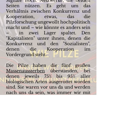
Signale noch. Netzwerke, die beiden
Seiten nützen. Es geht um das
Verhältnis zwischen Konkurrenz und
Kooperation, etwas, das die
Pilzforschung ungewollt hochpolitisch
macht und – wie könnte es anders sein
– in zwei Lager spaltet. Den
"Kapitalisten" unter ihnen, denen die
Konkurrenz und den "Sozialisten",
denen die Kooperation im
Vordergrund steht.
Die Pilze haben die fünf großen
Massenaussterben
überstanden, bei
denen jeweils 75% bis 95% aller
biologischen Arten ausgerottet worden
sind. Sie waren vor uns da und werden
nach uns da sein, was immer wir mit
diesem Planeten auch noch anstellen
mögen. Und sie sind praktisch
unverwüstlich.
Die Pilze sind auch die ersten
Lebewesen, die sich nach atomaren
Intermezzi wie z.B. in Tschernobyl
ansiedeln. Die Pilze können alles