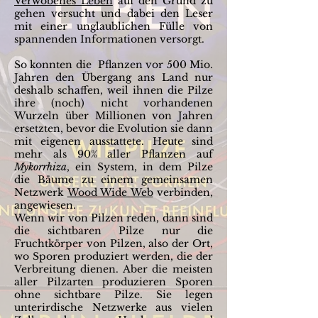
Verwobenes Leben
auf den Grund zu
gehen versucht und dabei den Leser
mit einer unglaublichen Fülle von
spannenden Informationen versorgt.
So konnten die Pflanzen vor 500 Mio.
Jahren den Übergang ans Land nur
deshalb schaffen, weil ihnen die Pilze
ihre (noch) nicht vorhandenen
Wurzeln über Millionen von Jahren
ersetzten, bevor die Evolution sie dann
mit eigenen ausstattete. Heute sind
mehr als 90% aller Pflanzen auf
Mykorrhiza
, ein System, in dem Pilze
die Bäume zu einem gemeinsamen
Netzwerk
Wood Wide Web
verbinden,
angewiesen.
Wenn wir von Pilzen reden, dann sind
die sichtbaren Pilze nur die
Fruchtkörper von Pilzen, also der Ort,
wo Sporen produziert werden, die der
Verbreitung dienen. Aber die meisten
aller Pilzarten produzieren Sporen
ohne sichtbare Pilze. Sie legen
unterirdische Netzwerke aus vielen