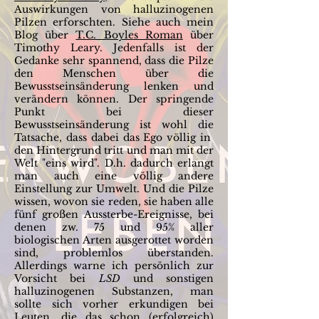
Auswirkungen von halluzinogenen
Pilzen erforschten. Siehe auch mein
Blog über
T.C. Boyles Roman
über
Timothy Leary. Jedenfalls ist der
Gedanke sehr spannend, dass die Pilze
den Menschen über die
Bewusstseinsänderung lenken und
verändern können. Der springende
Punkt bei dieser
Bewusstseinsänderung ist wohl die
Tatsache, dass dabei das Ego völlig in
den Hintergrund tritt und man mit der
Welt "eins wird". D.h. dadurch erlangt
man auch eine völlig andere
Einstellung zur Umwelt. Und die Pilze
wissen, wovon sie reden, sie haben alle
fünf großen Aussterbe-Ereignisse, bei
denen zw. 75 und 95% aller
biologischen Arten ausgerottet worden
sind, problemlos überstanden.
Allerdings warne ich persönlich zur
Vorsicht bei
LSD
und sonstigen
halluzinogenen Substanzen, man
sollte sich vorher erkundigen bei
Leuten, die das schon (erfolgreich)