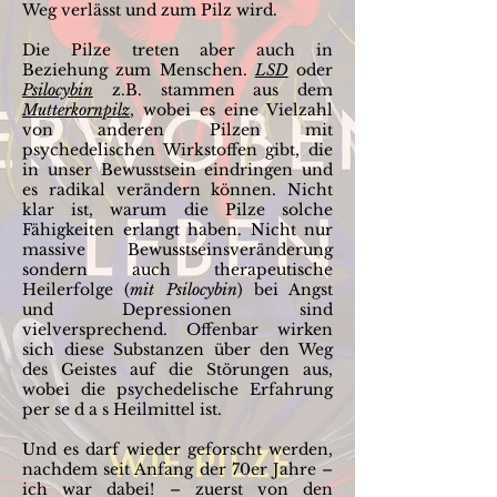
Weg verlässt und zum Pilz wird.
Die Pilze treten aber auch in
Beziehung zum Menschen.
LSD
oder
Psilocybin
z.B. stammen aus dem
Mutterkornpilz
, wobei es eine Vielzahl
von anderen Pilzen mit
psychedelischen Wirkstoffen gibt, die
in unser Bewusstsein eindringen und
es radikal verändern können. Nicht
klar ist, warum die Pilze solche
Fähigkeiten erlangt haben. Nicht nur
massive Bewusstseinsveränderung
sondern auch therapeutische
Heilerfolge (
mit Psilocybin
) bei Angst
und Depressionen sind
vielversprechend. Offenbar wirken
sich diese Substanzen über den Weg
des Geistes auf die Störungen aus,
wobei die psychedelische Erfahrung
per se d a s Heilmittel ist.
Und es darf wieder geforscht werden,
nachdem seit Anfang der 70er Jahre –
ich war dabei! – zuerst von den