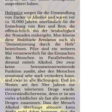
ausprobiert haben.
Hefepilze
sorgen für die Umwandlung
von Zucker in Alkohol und waren vor
ca. 12.000 Jahren unerlässlich für die
Entstehung von Bier und Brot, die
offensichtlich mit der Sesshaftigkeit
der Nomaden einhergeht. Man könnte
diese
Neolithische Revolution
auch als
"Domestizierung durch die Hefe"
bezeichnen. Pilze sind ein weiteres
Mal verantwortlich für das Eintauchen
des Menschen in Parallelwelten,
diesmal mittels Alkohol. Der zwar
keine bewusstseinserweiternde
Funktion ausübt, aber den Menschen
emotional sehr stark verändern kann,
und zwar in alle Richtungen. Und im
Westen seit den 70er Jahren zur
einzigen tolerierten Droge wurde.
Unverständlicherweise, denn er ist um
vieles schädlicher als fast alle anderen
Drogen zusammen. Dass der Mensch
Alkohol überhaupt abbauen kann
dürfte wohl daher kommen, dass die