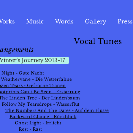
Works
Music
Words
Gallery
Press
Vocal Tunes
angements
Winter's Journey 2013-17
 Night - Gute Nacht
 Weathervane - Die Wetterfahne
ozen Tears - Gefrorne Tränen
ootprints Can’t Be Seen - Erstarrung
The Linden Tree - Der Lindenbaum
Follow My Tearsdrops - Wasserflut
The Numbers And The Dates - Auf dem Flusse
Backward Glance - Rückblick
Ghost Light
- Irrlicht
Rest - Rast